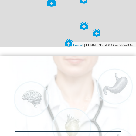
Leaflet
| FUNMEDDEV © OpenStreetMap