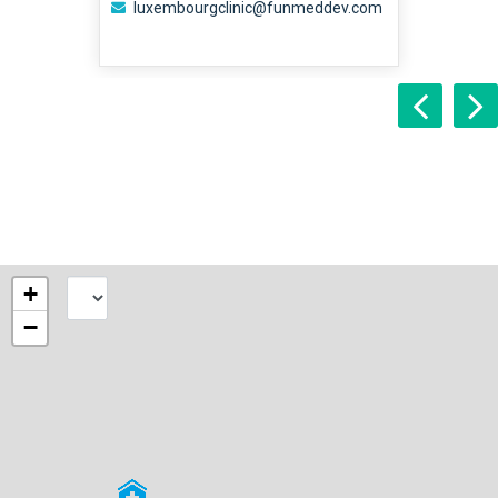
luxembourgclinic@funmeddev.com
+
−