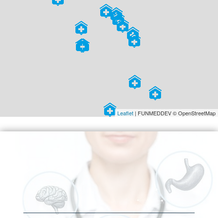
Leaflet
| FUNMEDDEV © OpenStreetMap